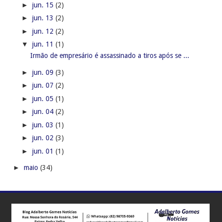
►
jun. 15
(2)
►
jun. 13
(2)
►
jun. 12
(2)
▼
jun. 11
(1)
Irmão de empresário é assassinado a tiros após se ...
►
jun. 09
(3)
►
jun. 07
(2)
►
jun. 05
(1)
►
jun. 04
(2)
►
jun. 03
(1)
►
jun. 02
(3)
►
jun. 01
(1)
►
maio
(34)