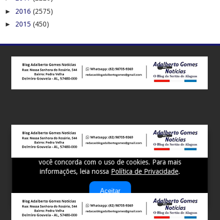
►
2016
(2575)
►
2015
(450)
Este site utiliza cookies para melhorar sua experiência e
fornecer serviços personalizados. Ao continuar a navegar,
você concorda com o uso de cookies. Para mais
informações, leia nossa
Política de Privacidade
.
Aceitar