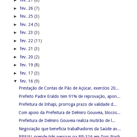
►
fev. 27
(6)
►
fev. 26
(7)
►
fev. 25
(3)
►
fev. 24
(5)
►
fev. 23
(3)
►
fev. 22
(11)
►
fev. 21
(3)
►
fev. 20
(2)
►
fev. 19
(8)
►
fev. 17
(3)
▼
fev. 16
(9)
Prestação de Contas de Pão de Açúcar, exercício 20...
Prefeito Padre Eraldo tem 91% de reprovação, apon...
Prefeitura de Inhapi, prorroga prazo de validade d...
Com apoio da Prefeitura de Delmiro Gouveia, blocos...
Prefeitura de Delmiro Gouveia realiza mutirão de l...
Negociação que beneficia trabalhadores da Saúde av...
PRF/AL prende três pessoas na BR-316 em Dois Riach...