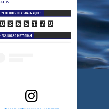
TATOS
 39 MILHÕES DE VISUALIZAÇÕES
0
3
6
5
1
7
9
HEÇA NOSSO INSTAGRAM
Ver esta publicação no Instagram