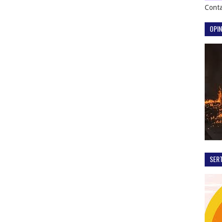
Conta
OPIN
SER