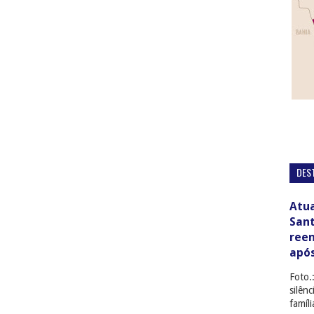
DES
Atua
San
ree
apó
Foto.
silên
famíl