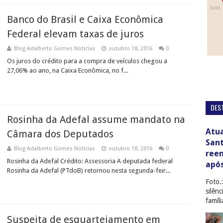
Banco do Brasil e Caixa Econômica
Federal elevam taxas de juros
Blog Adalberto Gomes Noticias
outubro 18, 2016
0
Os juros do crédito para a compra de veículos chegou a
27,06% ao ano, na Caixa Econômica, no f...
DES
Rosinha da Adefal assume mandato na
Atua
Câmara dos Deputados
San
Blog Adalberto Gomes Noticias
outubro 18, 2016
0
ree
Rosinha da Adefal Crédito: Assessoria A deputada federal
apó
Rosinha da Adefal (PTdoB) retornou nesta segunda-feir...
Foto.
silên
famíl
Suspeita de esquartejamento em