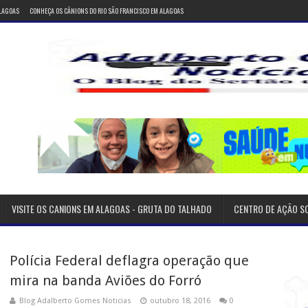
ALAGOAS
CONHEÇA OS CÂNIONS DO RIO SÃO FRANCISCO EM ALAGOAS
VISITE OS CANIONS EM ALAGOAS - GRUTA DO TALHADO
CENTRO DE AÇÃO S
Polícia Federal deflagra operação que
mira na banda Aviões do Forró
Blog Adalberto Gomes Noticias
outubro 18, 2016
0