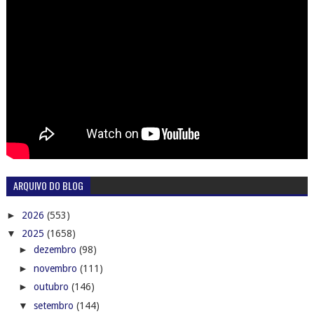
ARQUIVO DO BLOG
►
2026
(553)
▼
2025
(1658)
►
dezembro
(98)
►
novembro
(111)
►
outubro
(146)
▼
setembro
(144)