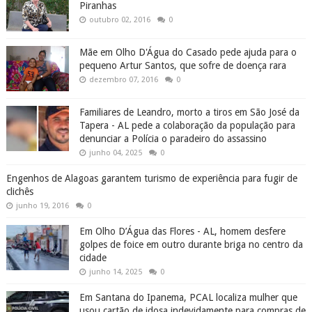
Piranhas
outubro 02, 2016
0
Mãe em Olho D'Água do Casado pede ajuda para o
pequeno Artur Santos, que sofre de doença rara
dezembro 07, 2016
0
Familiares de Leandro, morto a tiros em São José da
Tapera - AL pede a colaboração da população para
denunciar a Polícia o paradeiro do assassino
junho 04, 2025
0
Engenhos de Alagoas garantem turismo de experiência para fugir de
clichês
junho 19, 2016
0
Em Olho D’Água das Flores - AL, homem desfere
golpes de foice em outro durante briga no centro da
cidade
junho 14, 2025
0
Em Santana do Ipanema, PCAL localiza mulher que
usou cartão de idosa indevidamente para compras de