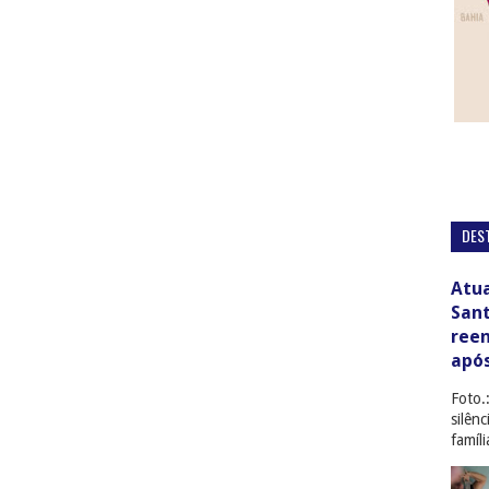
DES
Atua
San
ree
apó
Foto.
silên
famíl