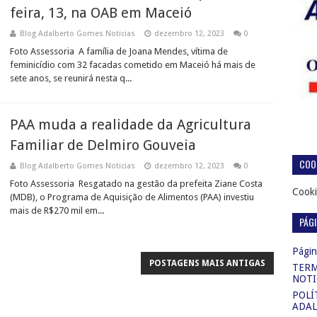
feira, 13, na OAB em Maceió
Blog Adalberto Gomes Noticias
dezembro 12, 2023
0
Foto Assessoria A família de Joana Mendes, vítima de
feminicídio com 32 facadas cometido em Maceió há mais de
sete anos, se reunirá nesta q...
PAA muda a realidade da Agricultura
Familiar de Delmiro Gouveia
COOK
Blog Adalberto Gomes Noticias
dezembro 12, 2023
0
Foto Assessoria Resgatado na gestão da prefeita Ziane Costa
Cooki
(MDB), o Programa de Aquisição de Alimentos (PAA) investiu
mais de R$270 mil em...
PÁG
Página
POSTAGENS MAIS ANTIGAS
TERM
NOTI
POLÍ
ADAL