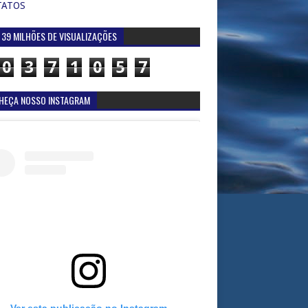
TATOS
 39 MILHÕES DE VISUALIZAÇÕES
0
3
7
1
0
5
7
HEÇA NOSSO INSTAGRAM
Ver esta publicação no Instagram