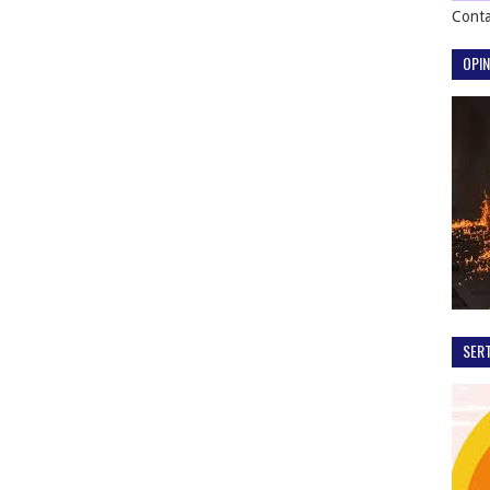
Conta
OPIN
SER