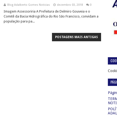
Blog Adalberto Gomes Noticias
dezembro 03, 2018
0
Imagem Assessoriria A Prefeitura de Delmiro Gouveia e o
Comitê da Bacia Hidrográfica do Rio São Francisco, convidam a
população para pa...
POSTAGENS MAIS ANTIGAS
COOK
Cooki
PÁG
Página
TERM
NOTI
POLÍ
ADAL