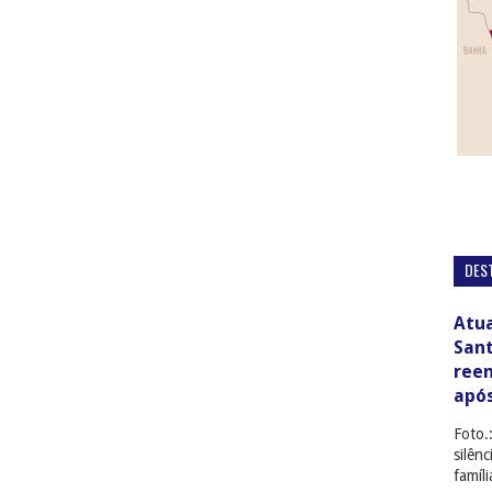
DES
Atua
San
ree
apó
Foto.
silên
famíl