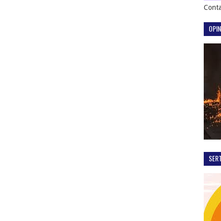
Conta
OPIN
SER