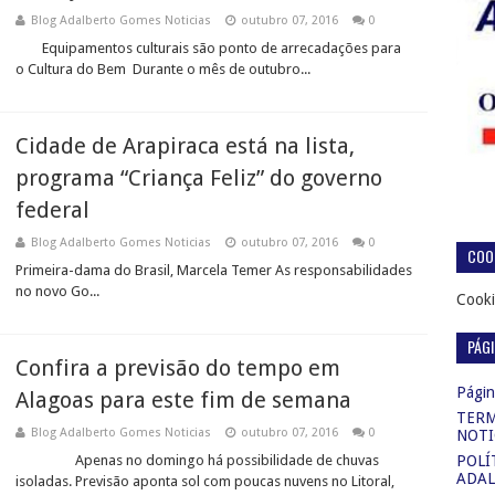
Blog Adalberto Gomes Noticias
outubro 07, 2016
0
Equipamentos culturais são ponto de arrecadações para
o Cultura do Bem Durante o mês de outubro...
Cidade de Arapiraca está na lista,
programa “Criança Feliz” do governo
federal
Blog Adalberto Gomes Noticias
outubro 07, 2016
0
COOK
Primeira-dama do Brasil, Marcela Temer As responsabilidades
no novo Go...
Cooki
PÁG
Confira a previsão do tempo em
Página
Alagoas para este fim de semana
TERM
Blog Adalberto Gomes Noticias
outubro 07, 2016
0
NOTI
Apenas no domingo há possibilidade de chuvas
POLÍ
ADAL
isoladas. Previsão aponta sol com poucas nuvens no Litoral,