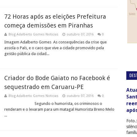
72 Horas após as eleições Prefeitura
começa demissões em Piranhas
Blog Adalberto Gomes Noticias
outubro 07, 2016
0
Imagem Adalberto Gomes As consequências da crise que
assola o País, e o caos que vive a cidade promovido pela
gestão pública da cidad...
DES
Criador do Bode Gaiato no Facebook é
sequestrado em Caruaru-PE
Atua
San
Blog Adalberto Gomes Noticias
outubro 07, 2016
0
ree
Segundo o humorista, os criminosos o
renderam e o levaram para um matagal Humorista Breno Melo
apó
...
Foto.
silên
famíl