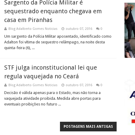
Sargento da Polícia Militar é
sequestrado enquanto chegava em
casa em Piranhas
Blog Adalberto Gomes Noticias
outubro 07, 2016
0
Um sargento da Polícia Militar aposentado, identificado como
Adalton foi vítima de sequestro relâmpago, na noite desta
quinta-feira (6), ...
STF julga inconstitucional lei que
regula vaquejada no Ceará
Blog Adalberto Gomes Noticias
outubro 07, 2016
0
Decisão é válida apenas para o Estado, mas não torna a
vaquejada atividade proibida. Medida abre portas para
eventuais proibições no futuro ...
POSTAGENS MAIS ANTIGAS