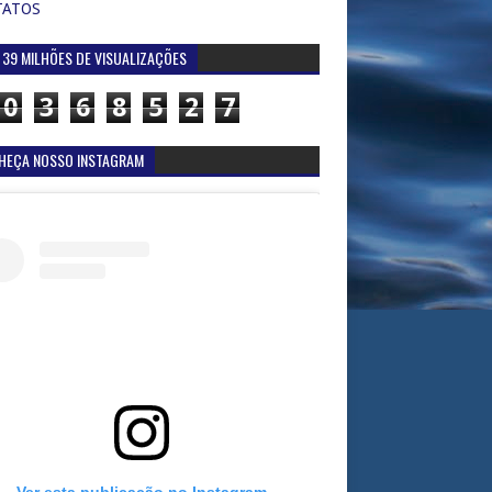
TATOS
 39 MILHÕES DE VISUALIZAÇÕES
0
3
6
8
5
2
7
HEÇA NOSSO INSTAGRAM
Ver esta publicação no Instagram