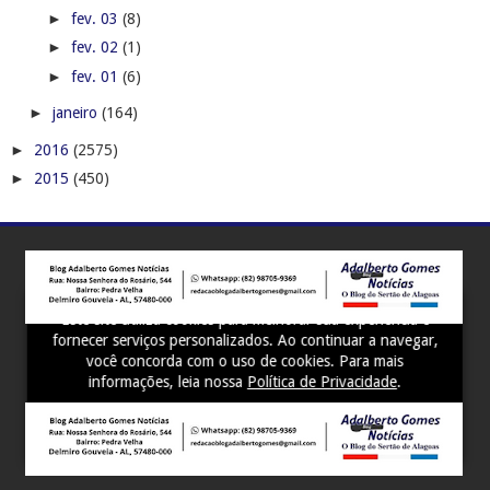
►
fev. 03
(8)
►
fev. 02
(1)
►
fev. 01
(6)
►
janeiro
(164)
►
2016
(2575)
►
2015
(450)
Este site utiliza cookies para melhorar sua experiência e
fornecer serviços personalizados. Ao continuar a navegar,
você concorda com o uso de cookies. Para mais
informações, leia nossa
Política de Privacidade
.
Aceitar