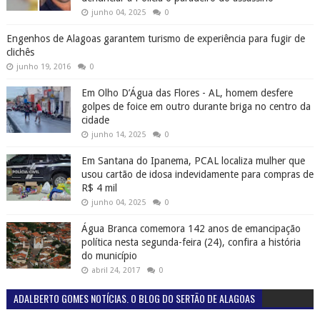
junho 04, 2025
0
Engenhos de Alagoas garantem turismo de experiência para fugir de
clichês
junho 19, 2016
0
Em Olho D’Água das Flores - AL, homem desfere
golpes de foice em outro durante briga no centro da
cidade
junho 14, 2025
0
Em Santana do Ipanema, PCAL localiza mulher que
usou cartão de idosa indevidamente para compras de
R$ 4 mil
junho 04, 2025
0
Água Branca comemora 142 anos de emancipação
política nesta segunda-feira (24), confira a história
do município
abril 24, 2017
0
ADALBERTO GOMES NOTÍCIAS. O BLOG DO SERTÃO DE ALAGOAS