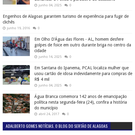
junho 04, 2025
0
Engenhos de Alagoas garantem turismo de experiência para fugir de
clichês
junho 19, 2016
0
Em Olho D’Água das Flores - AL, homem desfere
golpes de foice em outro durante briga no centro da
cidade
junho 14, 2025
0
Em Santana do Ipanema, PCAL localiza mulher que
usou cartão de idosa indevidamente para compras de
R$ 4 mil
junho 04, 2025
0
Água Branca comemora 142 anos de emancipação
política nesta segunda-feira (24), confira a história
do município
abril 24, 2017
0
ADALBERTO GOMES NOTÍCIAS. O BLOG DO SERTÃO DE ALAGOAS