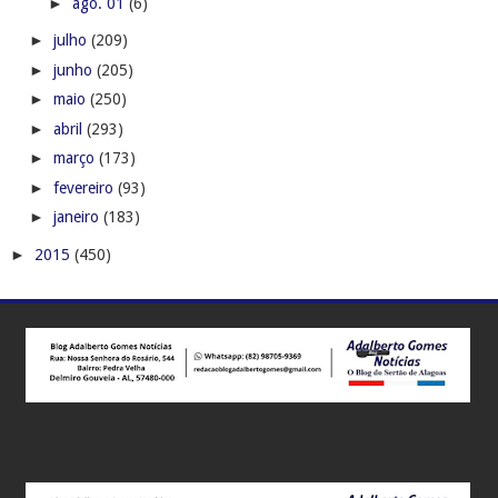
►
ago. 01
(6)
►
julho
(209)
►
junho
(205)
►
maio
(250)
►
abril
(293)
►
março
(173)
►
fevereiro
(93)
►
janeiro
(183)
►
2015
(450)