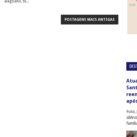
alagoano, te...
POSTAGENS MAIS ANTIGAS
DES
Atua
San
ree
apó
Foto.
silên
famíl