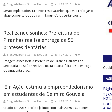
Blog Adalberto Gomes Noticias
abril 27, 2017
0
Serão implantados 14 novos reservatórios, que vão reforçar o
abastecimento de água em 18 municípios sertanejos...
Realizando sonhos: Prefeitura de
Piranhas realiza entrega de 50
próteses dentárias
Blog Adalberto Gomes Noticias
abril 27, 2017
0
COOK
Imagem assessoria A Prefeitura de Piranhas, através da
Secretaria de Saúde realizou nesta quarta-feira, 26, a entrega
Cooki
de cinquenta prót...
PÁG
‘Em Ação’ estimula empreendedorismo
Página
em estudantes de Delmiro Gouveia
TERM
NOTI
Blog Adalberto Gomes Noticias
abril 27, 2017
0
POLÍ
Criado em 2015, projeto já impactou mais 2.160 estudantes
ADAL