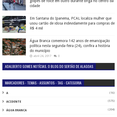
golpes de foice em outro durante briga no centro da
cidade
Em Santana do Ipanema, PCAL localiza mulher que
usou cartão de idosa indevidamente para compras de
R$ 4 mil
Água Branca comemora 142 anos de emancipação
política nesta segunda-feira (24), confira a história
do município
abril 24, 2017
0
ADALBERTO GOMES NOTÍCIAS. O BLOG DO SERTÃO DE ALAGOAS
MARCADORES - TEMAS - ASSUNTOS - TAG - CATEGORIA
(16)
A
(575)
ACIDENTE
(204)
ÁGUA BRANCA