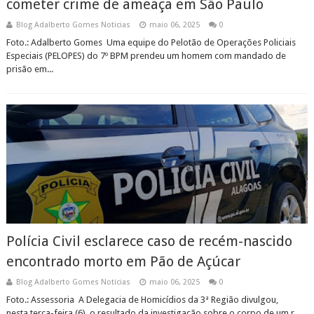
cometer crime de ameaça em São Paulo
Blog Adalberto Gomes Noticias
maio 06, 2025
0
Foto.: Adalberto Gomes Uma equipe do Pelotão de Operações Policiais
Especiais (PELOPES) do 7º BPM prendeu um homem com mandado de
prisão em...
Polícia Civil esclarece caso de recém-nascido
encontrado morto em Pão de Açúcar
Blog Adalberto Gomes Noticias
maio 06, 2025
0
Foto.: Assessoria A Delegacia de Homicídios da 3ª Região divulgou,
nesta terça-feira (6), o resultado da investigação sobre o corpo de um r...