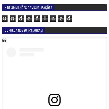
+ DE 39 MILHÕES DE VISUALIZAÇÕES
u
n
d
e
f
i
n
e
d
CONHEÇA NOSSO INSTAGRAM