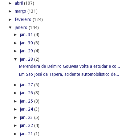
►
abril
(107)
►
março
(131)
►
fevereiro
(124)
▼
janeiro
(144)
►
jan. 31
(4)
►
jan. 30
(6)
►
jan. 29
(4)
▼
jan. 28
(2)
Merendeira de Delmiro Gouveia volta a estudar e co...
Em São José da Tapera, acidente automobilístico de...
►
jan. 27
(5)
►
jan. 26
(8)
►
jan. 25
(8)
►
jan. 24
(3)
►
jan. 23
(5)
►
jan. 22
(4)
►
jan. 21
(1)