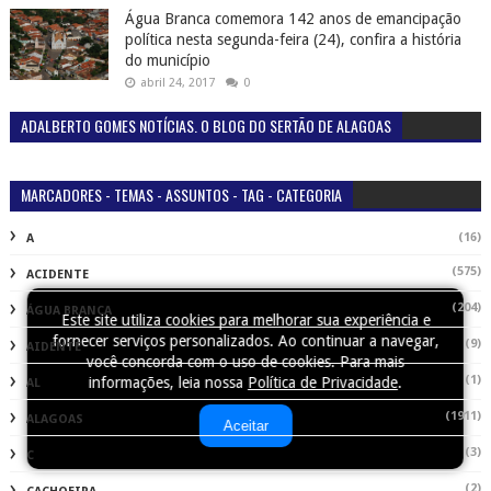
Água Branca comemora 142 anos de emancipação
política nesta segunda-feira (24), confira a história
do município
abril 24, 2017
0
ADALBERTO GOMES NOTÍCIAS. O BLOG DO SERTÃO DE ALAGOAS
MARCADORES - TEMAS - ASSUNTOS - TAG - CATEGORIA
(16)
A
(575)
ACIDENTE
(204)
ÁGUA BRANCA
Este site utiliza cookies para melhorar sua experiência e
fornecer serviços personalizados. Ao continuar a navegar,
(9)
AIDENTE
você concorda com o uso de cookies. Para mais
(1)
informações, leia nossa
Política de Privacidade
.
AL
(1911)
ALAGOAS
Aceitar
(3)
C
(2)