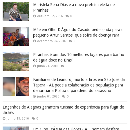
Maristela Sena Dias é a nova prefeita eleita de
Piranhas
outubro 02, 2016
0
Mãe em Olho D'Água do Casado pede ajuda para o
pequeno Artur Santos, que sofre de doença rara
dezembro 07, 2016
0
Piranhas é um dos 10 melhores lugares para banho
de água doce no Brasil
julho 21, 2016
0
Familiares de Leandro, morto a tiros em São José da
Tapera - AL pede a colaboração da população para
denunciar a Polícia o paradeiro do assassino
junho 04, 2025
0
Engenhos de Alagoas garantem turismo de experiência para fugir de
clichês
junho 19, 2016
0
Em Olho D’Água das Flores - AL, homem desfere