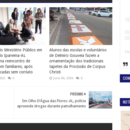
o Ministério Público em
Alunos das escolas e voluntários
do Ipanema-AL
de Delmiro Gouveia fazem a
na reencontro de
ornamentação dos tradicionais
 familiares, após
tapetes da Procissão de Corpus
cadas sem contato
Christi
CON
2026
0
June 04, 2026
0
PRÓXIMO
NOTÍ
Em Olho D’Água das Flores–AL, polícia
apreende drogas durante patrulhamento