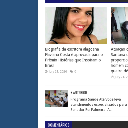
Biografia da escritora alagoana
Atuação d
Flaviana Costa é aprovada para o
Santana 
Prêmio Histórias que Inspiram o
proporcio
Brasil
homem com
quatro dé
July 21, 2026
0
July 21, 
ANTERIOR
Programa Saúde Até Você leva
atendimentos especializados para
Senador Rui Palmeira–AL
COMENTÁRIOS