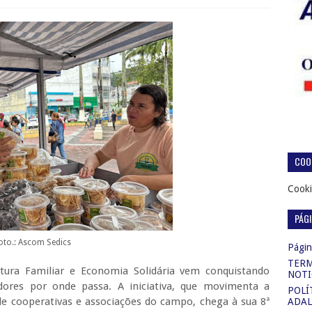
COOK
Cooki
PÁG
oto.: Ascom Sedics
Página
TERM
ltura Familiar e Economia Solidária vem conquistando
NOTI
ores por onde passa. A iniciativa, que movimenta a
POLÍ
de cooperativas e associações do campo, chega à sua 8ª
ADAL