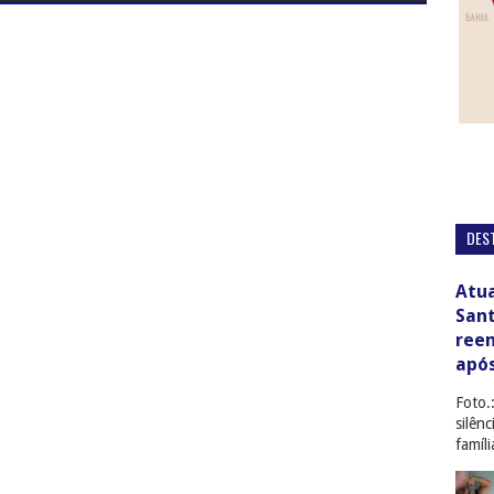
DES
Atua
San
ree
apó
Foto.
silên
famíl