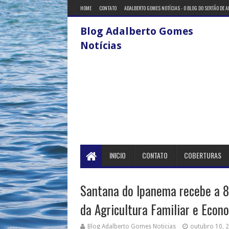
HOME
CONTATO
ADALBERTO GOMES NOTÍCIAS - O BLOG DO SERTÃO DE 
Blog Adalberto Gomes
Notícias
INICIO
CONTATO
COBERTURAS
Santana do Ipanema recebe a 8ª
da Agricultura Familiar e Econo
Blog Adalberto Gomes Noticias
outubro 10, 