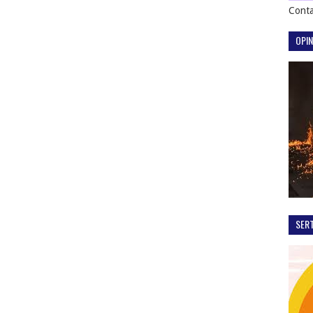
Conta
OPIN
SER