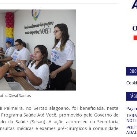
COOK
Cooki
PÁG
oto.: Olival Santos
 Palmeira, no Sertão alagoano, foi beneficiada, nesta
Página
o Programa Saúde Até Você, promovido pelo Governo de
TERM
NOTI
ado da Saúde (Sesau). A ação aconteceu na Secretaria
POLÍ
nsultas médicas e exames pré-cirúrgicos à comunidade
ADAL