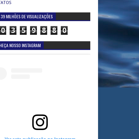
TATOS
 39 MILHÕES DE VISUALIZAÇÕES
0
3
5
9
8
8
0
HEÇA NOSSO INSTAGRAM
Ver esta publicação no Instagram