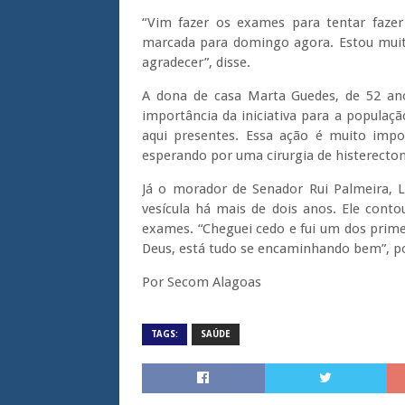
“Vim fazer os exames para tentar fazer 
marcada para domingo agora. Estou muito
agradecer”, disse.
A dona de casa Marta Guedes, de 52 a
importância da iniciativa para a populaç
aqui presentes. Essa ação é muito impor
esperando por uma cirurgia de histerect
Já o morador de Senador Rui Palmeira, L
vesícula há mais de dois anos. Ele conto
exames. “Cheguei cedo e fui um dos primei
Deus, está tudo se encaminhando bem”, p
Por Secom Alagoas
TAGS:
SAÚDE