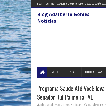
HOME
CONTATO
ADALBERTO GOMES NOTÍCIAS - O BLOG DO SERTÃO DE 
Blog Adalberto Gomes
Notícias
INICIO
CONTATO
COBERTURAS
Programa Saúde Até Você leva 
Senador Rui Palmeira–AL
Blog Adalberto Gomes Noticias
outubro 10, 