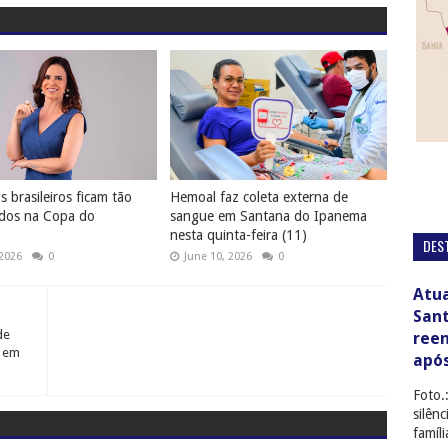
 brasileiros ficam tão
Hemoal faz coleta externa de
dos na Copa do
sangue em Santana do Ipanema
nesta quinta-feira (11)
DES
 2026
0
June 10, 2026
0
Atua
San
de
ree
 em
apó
Foto.
silên
famíl