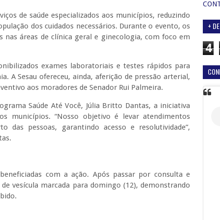
CON
viços de saúde especializados aos municípios, reduzindo
+ DE
opulação dos cuidados necessários. Durante o evento, os
nas áreas de clínica geral e ginecologia, com foco em
4
ibilizados exames laboratoriais e testes rápidos para
CON
mia. A Sesau ofereceu, ainda, aferição de pressão arterial,
ventivo aos moradores de Senador Rui Palmeira.
grama Saúde Até Você, Júlia Britto Dantas, a iniciativa
os municípios. “Nosso objetivo é levar atendimentos
o das pessoas, garantindo acesso e resolutividade”,
tas.
 beneficiadas com a ação. Após passar por consulta e
ia de vesícula marcada para domingo (12), demonstrando
ebido.