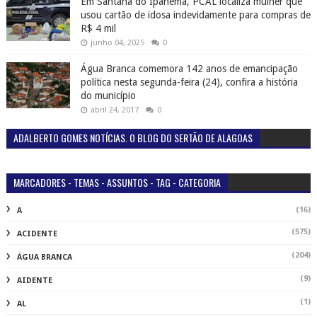
Em Santana do Ipanema, PCAL localiza mulher que
usou cartão de idosa indevidamente para compras de
R$ 4 mil
junho 04, 2025
0
Água Branca comemora 142 anos de emancipação
política nesta segunda-feira (24), confira a história
do município
abril 24, 2017
0
ADALBERTO GOMES NOTÍCIAS. O BLOG DO SERTÃO DE ALAGOAS
MARCADORES - TEMAS - ASSUNTOS - TAG - CATEGORIA
(16)
A
(575)
ACIDENTE
(204)
ÁGUA BRANCA
(9)
AIDENTE
(1)
AL