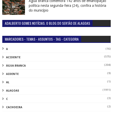
Água Branca comemora 142 anos de emancipação
política nesta segunda-feira (24), confira a história
do município
ADALBERTO GOMES NOTÍCIAS. O BLOG DO SERTÃO DE ALAGOAS
MARCADORES - TEMAS - ASSUNTOS - TAG - CATEGORIA
(16)
A
(575)
ACIDENTE
(204)
ÁGUA BRANCA
(9)
AIDENTE
(1)
AL
(1911)
ALAGOAS
(3)
C
(2)
CACHOEIRA