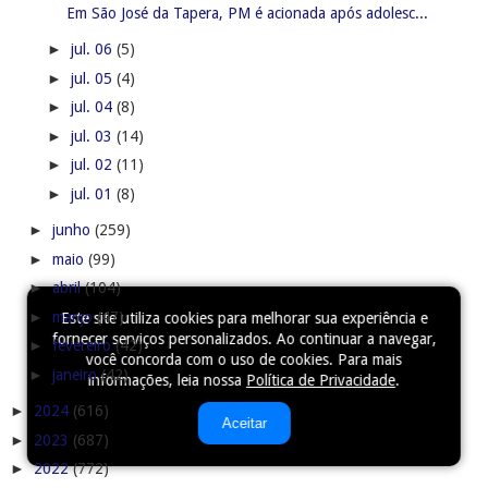
Em São José da Tapera, PM é acionada após adolesc...
►
jul. 06
(5)
►
jul. 05
(4)
►
jul. 04
(8)
►
jul. 03
(14)
►
jul. 02
(11)
►
jul. 01
(8)
►
junho
(259)
►
maio
(99)
►
abril
(104)
►
março
(47)
Este site utiliza cookies para melhorar sua experiência e
fornecer serviços personalizados. Ao continuar a navegar,
►
fevereiro
(42)
você concorda com o uso de cookies. Para mais
►
janeiro
(42)
informações, leia nossa
Política de Privacidade
.
►
2024
(616)
Aceitar
►
2023
(687)
►
2022
(772)