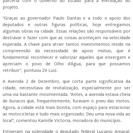
parceria com o Governo do Estado para a efetivação do
projeto.
“Graças ao governador Paulo Dantas e a todo o apoio dos
deputados e outras figuras políticas, hoje entregamos
algumas obras na cidade. Essas relações são responsáveis por
destravar e fazer com que as coisas aconteçam na velocidade
esperada. A chave para atrair tantos investimentos reside na
compreensão da necessidade de apoio mútuo, que é
fundamental reconhecer e valorizar aqueles que enxergam e
apreciam o povo de Olho d'Água, para que possamos
retribuir”, pontuou Zé Luiz.
A Avenida 2 de Dezembro, que corta parte significativa da
cidade, necessitava de revitalização, especialmente por ser
uma via bastante movimentada. “Antes, a avenida estava cheia
de buracos que, frequentemente, furavam o pneu das motos.
Agora, a cidade está mais bonita, com espaço para estacionar
as motocicletas e tudo mais organizado. Deu uma nova vida ao
local”, comentou Kamille Victoria, moradora do município.
Estiveram na solenidade o deputado federal Luciano Amaral,