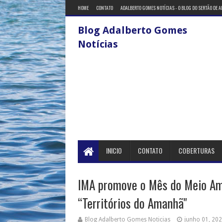
HOME
CONTATO
ADALBERTO GOMES NOTÍCIAS - O BLOG DO SERTÃO DE 
Blog Adalberto Gomes
Notícias
INICIO
CONTATO
COBERTURAS
IMA promove o Mês do Meio Am
“Territórios do Amanhã"
Blog Adalberto Gomes Noticias
junho 01, 20