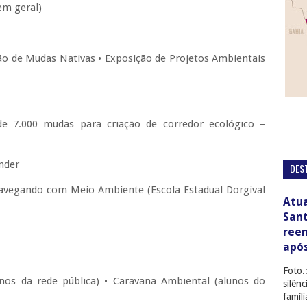
em geral)
ção de Mudas Nativas • Exposição de Projetos Ambientais
de 7.000 mudas para criação de corredor ecológico –
nder
DES
avegando com Meio Ambiente (Escola Estadual Dorgival
Atua
San
ree
apó
Foto.
nos da rede pública) • Caravana Ambiental (alunos do
silên
famíl