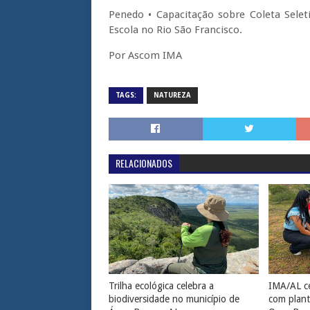
Penedo • Capacitação sobre Coleta Seleti
Escola no Rio São Francisco.
Por Ascom IMA
TAGS:
NATUREZA
RELACIONADOS
Trilha ecológica celebra a
IMA/AL ce
biodiversidade no município de
com plant