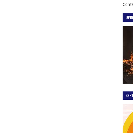
Conta
OPIN
SER