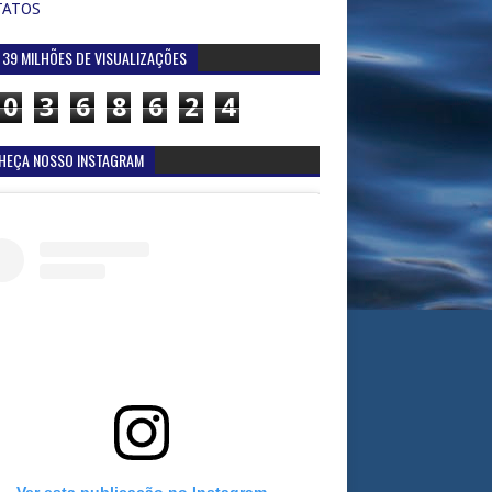
TATOS
 39 MILHÕES DE VISUALIZAÇÕES
0
3
6
8
6
2
4
HEÇA NOSSO INSTAGRAM
Ver esta publicação no Instagram