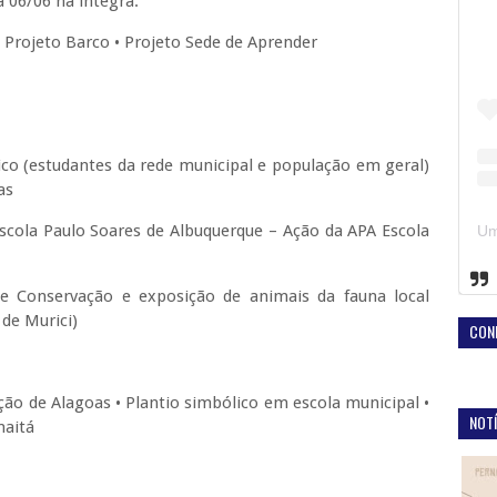
 06/06 na íntegra:
 Projeto Barco • Projeto Sede de Aprender
co (estudantes da rede municipal e população em geral)
vas
Escola Paulo Soares de Albuquerque – Ação da APA Escola
de Conservação e exposição de animais da fauna local
de Murici)
CON
ção de Alagoas • Plantio simbólico em escola municipal •
NOTÍ
maitá