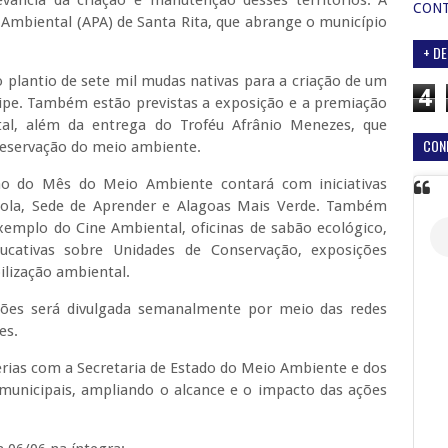
levância da criação e manutenção desses territórios. A
CON
 Ambiental (APA) de Santa Rita, que abrange o município
+ DE
 plantio de sete mil mudas nativas para a criação de um
4
ripe. Também estão previstas a exposição e a premiação
tal, além da entrega do Troféu Afrânio Menezes, que
CON
 preservação do meio ambiente.
ão do Mês do Meio Ambiente contará com iniciativas
cola, Sede de Aprender e Alagoas Mais Verde. Também
exemplo do Cine Ambiental, oficinas de sabão ecológico,
ucativas sobre Unidades de Conservação, exposições
ilização ambiental.
ções será divulgada semanalmente por meio das redes
ões.
rias com a Secretaria de Estado do Meio Ambiente e dos
 municipais, ampliando o alcance e o impacto das ações