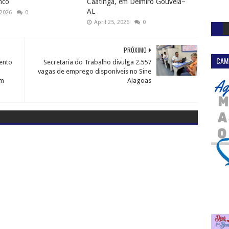
nco
Caatinga, em Delmiro Gouveia–
AL
 2026
0
April 25, 2026
0
PRÓXIMO
CAM
ento
Secretaria do Trabalho divulga 2.557
vagas de emprego disponíveis no Sine
om
Alagoas