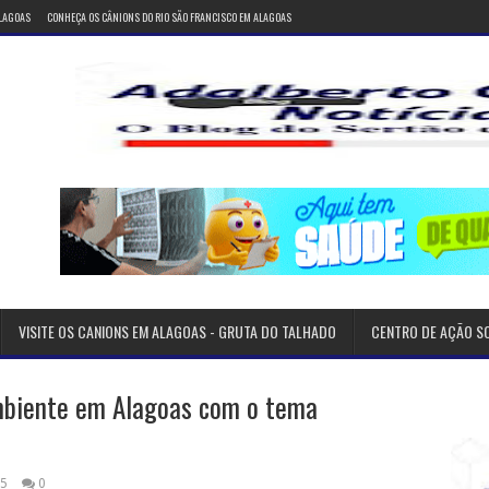
ALAGOAS
CONHEÇA OS CÂNIONS DO RIO SÃO FRANCISCO EM ALAGOAS
VISITE OS CANIONS EM ALAGOAS - GRUTA DO TALHADO
CENTRO DE AÇÃO S
biente em Alagoas com o tema
25
0