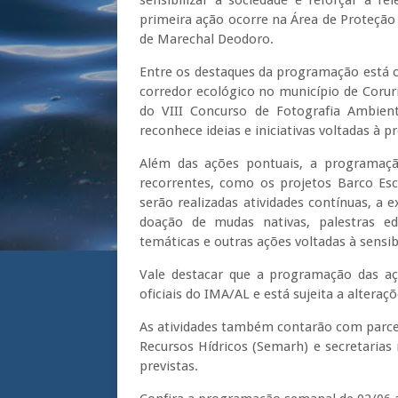
sensibilizar a sociedade e reforçar a re
primeira ação ocorre na Área de Proteção
de Marechal Deodoro.
Entre os destaques da programação está o
corredor ecológico no município de Coru
do VIII Concurso de Fotografia Ambien
reconhece ideias e iniciativas voltadas à
Além das ações pontuais, a programaç
recorrentes, como os projetos Barco Es
serão realizadas atividades contínuas, a 
doação de mudas nativas, palestras ed
temáticas e outras ações voltadas à sensib
Vale destacar que a programação das a
oficiais do IMA/AL e está sujeita a alteraç
As atividades também contarão com parce
Recursos Hídricos (Semarh) e secretarias
previstas.