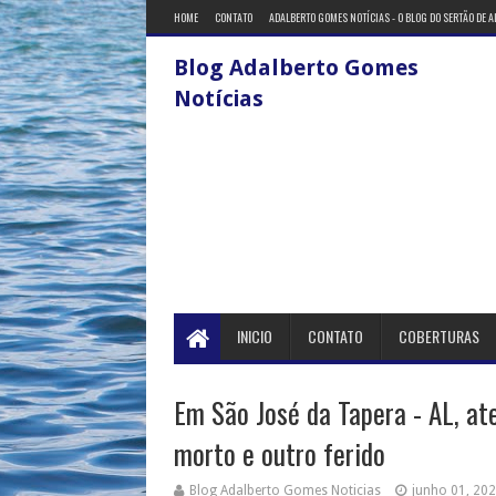
HOME
CONTATO
ADALBERTO GOMES NOTÍCIAS - O BLOG DO SERTÃO DE 
Blog Adalberto Gomes
Notícias
INICIO
CONTATO
COBERTURAS
Em São José da Tapera - AL, a
morto e outro ferido
Blog Adalberto Gomes Noticias
junho 01, 20