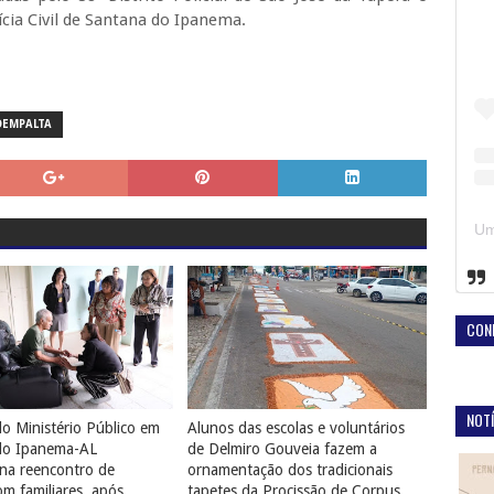
cia Civil de Santana do Ipanema.
OEMPALTA
CON
NOTÍ
o Ministério Público em
Alunos das escolas e voluntários
do Ipanema-AL
de Delmiro Gouveia fazem a
na reencontro de
ornamentação dos tradicionais
 familiares, após
tapetes da Procissão de Corpus