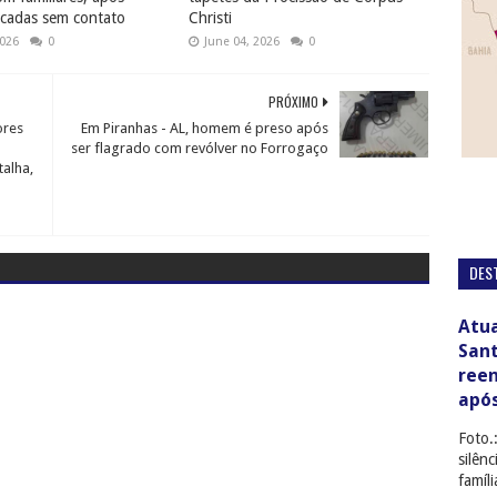
cadas sem contato
Christi
2026
0
June 04, 2026
0
PRÓXIMO
ores
Em Piranhas - AL, homem é preso após
ser flagrado com revólver no Forrogaço
talha,
DES
Atua
San
ree
apó
Foto.
silên
famíl