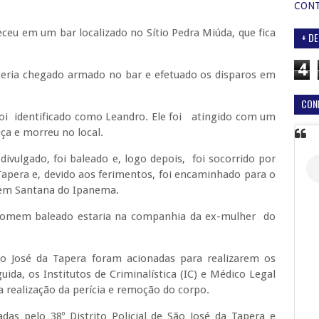
CON
eu em um bar localizado no Sítio Pedra Miúda, que fica
+ DE
4
ria chegado armado no bar e efetuado os disparos em
CON
i identificado como Leandro. Ele foi atingido com um
ça e morreu no local.
vulgado, foi baleado e, logo depois, foi socorrido por
Tapera e, devido aos ferimentos, foi encaminhado para o
, em Santana do Ipanema.
homem baleado estaria na companhia da ex-mulher do
 São José da Tapera foram acionadas para realizarem os
da, os Institutos de Criminalística (IC) e Médico Legal
a realização da perícia e remoção do corpo.
das pelo 38º Distrito Policial de São José da Tapera e