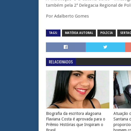
também pela 2ª Delegacia Regional de Polí
Por Adalberto Gomes
TAGS:
MATÉRIA AUTORAL
POLÍCIA
SERTA
RELACIONADOS
Biografia da escritora alagoana
Atuação d
Flaviana Costa é aprovada para o
Santana 
Prêmio Histórias que Inspiram o
proporcio
Brasil
homem com