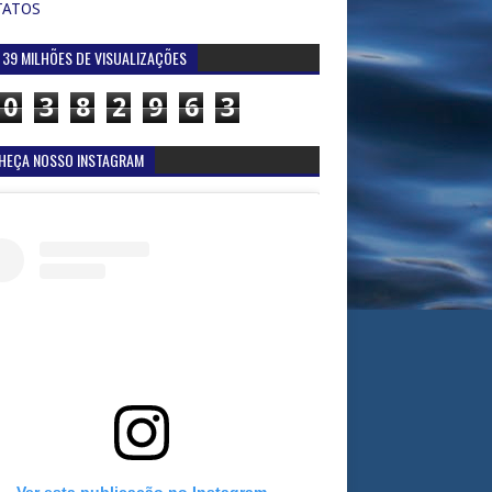
TATOS
 39 MILHÕES DE VISUALIZAÇÕES
0
3
8
2
9
6
3
HEÇA NOSSO INSTAGRAM
Ver esta publicação no Instagram