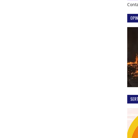
Conta
OPIN
SER