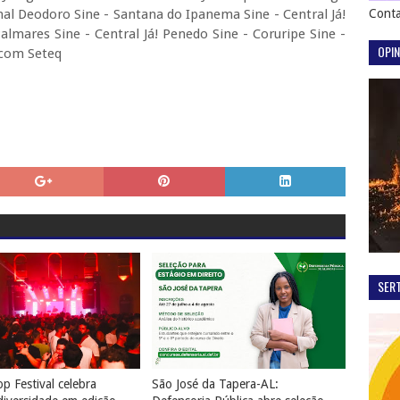
hal Deodoro Sine - Santana do Ipanema Sine - Central Já!
Conta
almares Sine - Central Já! Penedo Sine - Coruripe Sine -
OPIN
scom Seteq
SER
p Festival celebra
São José da Tapera-AL: