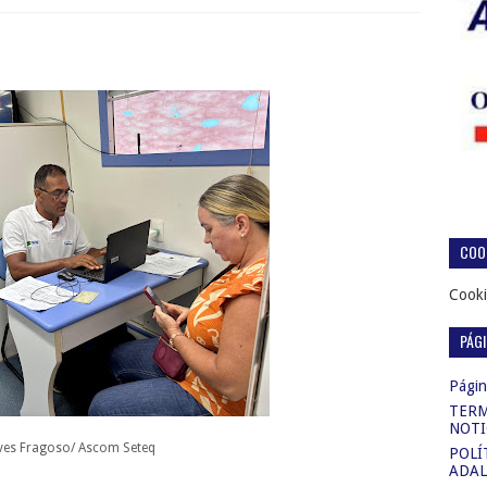
COOK
Cooki
PÁG
Página
TERM
NOTI
lves Fragoso/ Ascom Seteq
POLÍ
ADAL