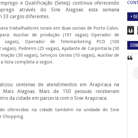
Emprego e Qualificação (Seteq) continua oferecendo
CON
prego através do Sine Alagoas: esta semana
+ DE
 33 cargos diferentes.
ra trabalhadores rurais em duas usinas de Porto Calvo.
u
ara: Auxiliar de produção (101 vagas) Operador de
 vagas), Operador de Telemarketing PCD (100
CON
2 vagas), Pedreiro (25 vagas), Ajudante de Carpintaria (30
mação (30 vagas), Serviços Gerais (10 vagas), Auxiliar de
a lista completa a seguir.
alizou centenas de atendimentos em Arapiraca na
 Mais Alagoas. Mais de 150 pessoas receberam
ntro da cidade em parceria com o Sine Arapiraca.
do oferecidas na cidade também na unidade do Sine
ge Shopping.