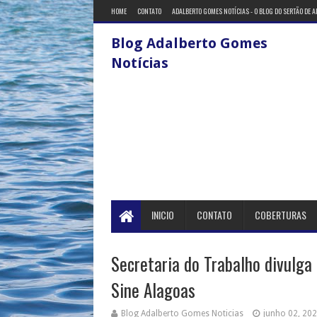
HOME
CONTATO
ADALBERTO GOMES NOTÍCIAS - O BLOG DO SERTÃO DE 
Blog Adalberto Gomes
Notícias
INICIO
CONTATO
COBERTURAS
Secretaria do Trabalho divulga
Sine Alagoas
Blog Adalberto Gomes Noticias
junho 02, 20