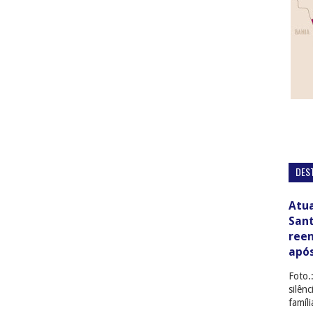
DES
Atua
San
ree
apó
Foto.
silên
famíl