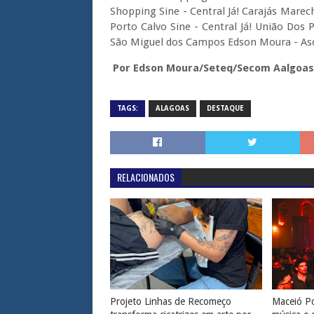
Shopping Sine - Central Já! Carajás Marec
Porto Calvo Sine - Central Já! União Dos P
São Miguel dos Campos Edson Moura - A
Por Edson Moura/Seteq/Secom Aalgoas
TAGS:
ALAGOAS
DESTAQUE
RELACIONADOS
Projeto Linhas de Recomeço
Maceió Po