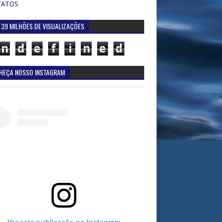
TATOS
 39 MILHÕES DE VISUALIZAÇÕES
n
d
e
f
i
n
e
d
HEÇA NOSSO INSTAGRAM
Ver esta publicação no Instagram