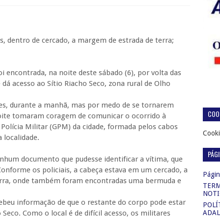
, dentro de cercado, a margem de estrada de terra;
 encontrada, na noite deste sábado (6), por volta das
 dá acesso ao Sítio Riacho Seco, zona rural de Olho
res, durante a manhã, mas por medo de se tornarem
COOK
oite tomaram coragem de comunicar o ocorrido à
Polícia Militar (GPM) da cidade, formada pelos cabos
Cooki
a localidade.
PÁG
enhum documento que pudesse identificar a vítima, que
 Conforme os policiais, a cabeça estava em um cercado, a
Página
terra, onde também foram encontradas uma bermuda e
TERM
NOTI
cebeu informação de que o restante do corpo pode estar
POLÍ
Seco. Como o local é de difícil acesso, os militares
ADAL