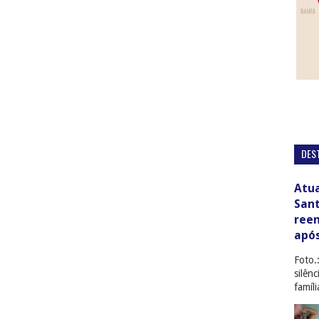
DES
Atua
San
ree
apó
Foto.
silên
famíl