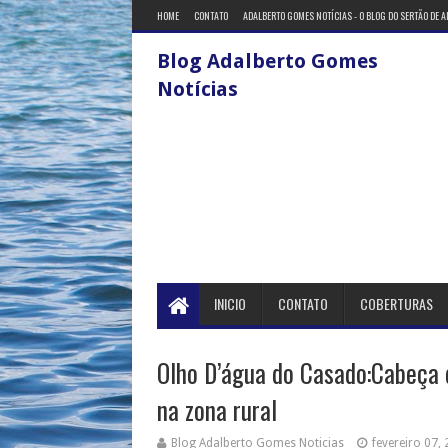
HOME
CONTATO
ADALBERTO GOMES NOTÍCIAS - O BLOG DO SERTÃO DE 
Blog Adalberto Gomes
Notícias
INICIO
CONTATO
COBERTURAS
Olho D’água do Casado:Cabeça 
na zona rural
Blog Adalberto Gomes Noticias
fevereiro 07,