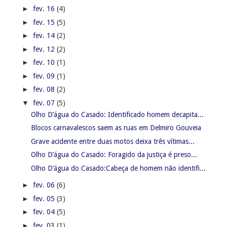
►
fev. 16
(4)
►
fev. 15
(5)
►
fev. 14
(2)
►
fev. 12
(2)
►
fev. 10
(1)
►
fev. 09
(1)
►
fev. 08
(2)
▼
fev. 07
(5)
Olho D’água do Casado: Identificado homem decapita...
Blocos carnavalescos saem as ruas em Delmiro Gouveia
Grave acidente entre duas motos deixa três vítimas...
Olho D’água do Casado: Foragido da justiça é preso...
Olho D’água do Casado:Cabeça de homem não identifi...
►
fev. 06
(6)
►
fev. 05
(3)
►
fev. 04
(5)
►
fev. 03
(1)