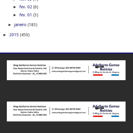
►
fev. 02
(6)
►
fev. 01
(3)
►
janeiro
(183)
►
2015
(450)