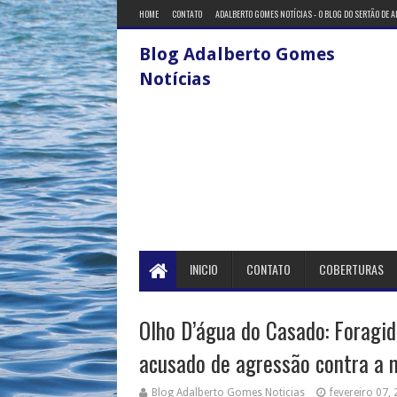
HOME
CONTATO
ADALBERTO GOMES NOTÍCIAS - O BLOG DO SERTÃO DE 
Blog Adalberto Gomes
Notícias
INICIO
CONTATO
COBERTURAS
Olho D’água do Casado: Foragid
acusado de agressão contra a 
Blog Adalberto Gomes Noticias
fevereiro 07,