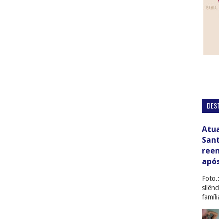
DES
Atua
San
ree
apó
Foto.
silên
famíl