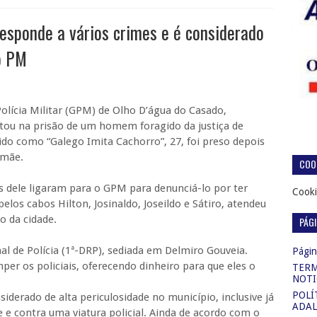
 responde a vários crimes e é considerado
o PM
olícia Militar (GPM) de Olho D’água do Casado,
ultou na prisão de um homem foragido da justiça de
cido como “Galego Imita Cachorro”, 27, foi preso depois
 mãe.
COOK
res dele ligaram para o GPM para denunciá-lo por ter
Cooki
los cabos Hilton, Josinaldo, Joseildo e Sátiro, atendeu
o da cidade.
PÁG
al de Polícia (1ª-DRP), sediada em Delmiro Gouveia.
Página
mper os policiais, oferecendo dinheiro para que eles o
TERM
NOTI
POLÍ
iderado de alta periculosidade no município, inclusive já
ADAL
e e contra uma viatura policial. Ainda de acordo com o