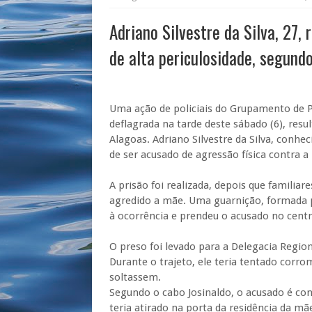
Adriano Silvestre da Silva, 27,
de alta periculosidade, segund
Uma ação de policiais do Grupamento de P
deflagrada na tarde deste sábado (6), res
Alagoas. Adriano Silvestre da Silva, conhe
de ser acusado de agressão física contra a
A prisão foi realizada, depois que familia
agredido a mãe. Uma guarnição, formada pe
à ocorrência e prendeu o acusado no centr
O preso foi levado para a Delegacia Region
Durante o trajeto, ele teria tentado corro
soltassem.
Segundo o cabo Josinaldo, o acusado é cons
teria atirado na porta da residência da mã