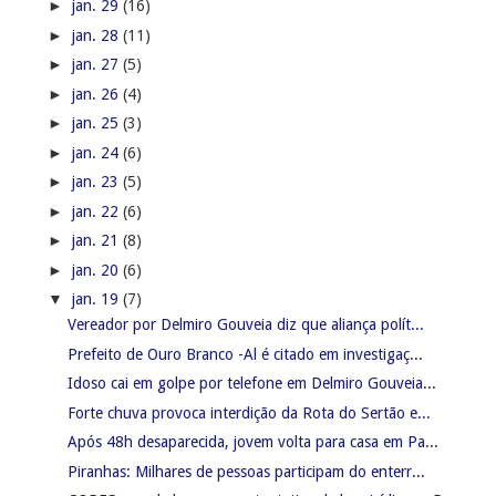
►
jan. 29
(16)
►
jan. 28
(11)
►
jan. 27
(5)
►
jan. 26
(4)
►
jan. 25
(3)
►
jan. 24
(6)
►
jan. 23
(5)
►
jan. 22
(6)
►
jan. 21
(8)
►
jan. 20
(6)
▼
jan. 19
(7)
Vereador por Delmiro Gouveia diz que aliança polít...
Prefeito de Ouro Branco -Al é citado em investigaç...
Idoso cai em golpe por telefone em Delmiro Gouveia...
Forte chuva provoca interdição da Rota do Sertão e...
Após 48h desaparecida, jovem volta para casa em Pa...
Piranhas: Milhares de pessoas participam do enterr...