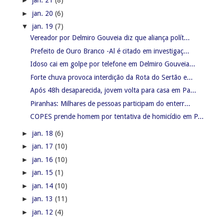
►
jan. 21
(8)
►
jan. 20
(6)
▼
jan. 19
(7)
Vereador por Delmiro Gouveia diz que aliança polít...
Prefeito de Ouro Branco -Al é citado em investigaç...
Idoso cai em golpe por telefone em Delmiro Gouveia...
Forte chuva provoca interdição da Rota do Sertão e...
Após 48h desaparecida, jovem volta para casa em Pa...
Piranhas: Milhares de pessoas participam do enterr...
COPES prende homem por tentativa de homicídio em P...
►
jan. 18
(6)
►
jan. 17
(10)
►
jan. 16
(10)
►
jan. 15
(1)
►
jan. 14
(10)
►
jan. 13
(11)
►
jan. 12
(4)