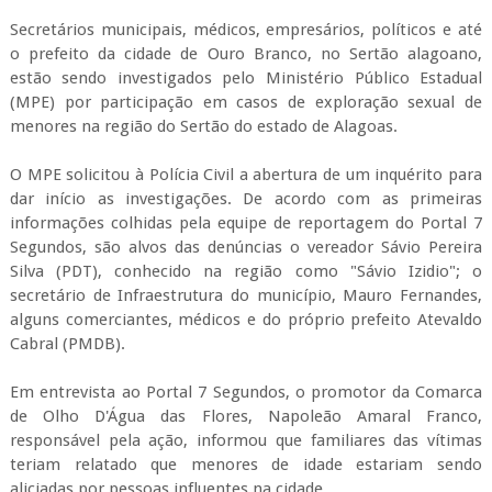
Secretários municipais, médicos, empresários, políticos e até
o prefeito da cidade de Ouro Branco, no Sertão alagoano,
estão sendo investigados pelo Ministério Público Estadual
(
MPE
) por participação em casos de exploração sexual de
menores na região do Sertão do estado de Alagoas.
O
MPE
solicitou à Polícia Civil a abertura de um inquérito para
dar início as investigações. De acordo com as primeiras
informações colhidas pela equipe de reportagem do Portal 7
Segundos, são alvos das denúncias o vereador Sávio Pereira
Silva (PDT), conhecido na região como "Sávio
Izidio
"; o
secretário de Infraestrutura do município, Mauro Fernandes,
alguns comerciantes, médicos e do próprio prefeito
Atevaldo
Cabral (PMDB).
Em entrevista ao Portal 7 Segundos, o promotor da Comarca
de Olho D'Água das Flores, Napoleão Amaral Franco,
responsável pela ação, informou que familiares das vítimas
teriam relatado que menores de idade estariam sendo
aliciadas por pessoas influentes na cidade.