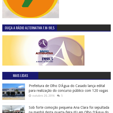
OUÇA A RÁDIO ALTERNATIVA F.M-98,5
MAIS LIDAS
Prefeitura de Olho D'Água do Casado lança edital
para realização do concurso público com 120 vagas
outubro 20, 2016
5
Sob forte comoção pequena Ana Clara foi sepultada
na manhã desta quarta-feira (6) em Olho D'Água do