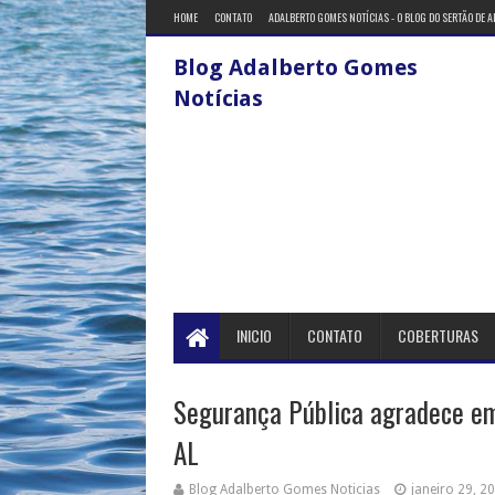
HOME
CONTATO
ADALBERTO GOMES NOTÍCIAS - O BLOG DO SERTÃO DE 
Blog Adalberto Gomes
Notícias
INICIO
CONTATO
COBERTURAS
Segurança Pública agradece e
AL
Blog Adalberto Gomes Noticias
janeiro 29, 2