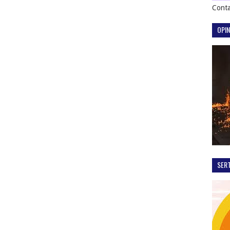
Conta
OPIN
SER