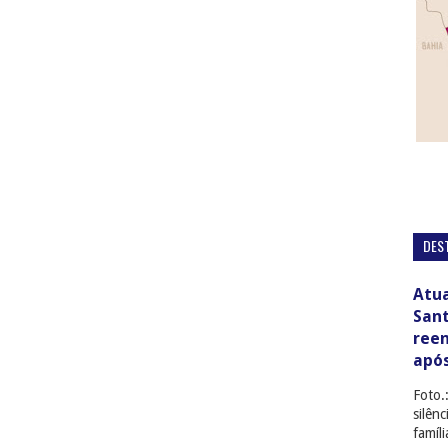
DES
Atua
San
ree
apó
Foto.
silên
famíl