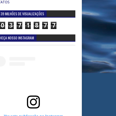
TATOS
 39 MILHÕES DE VISUALIZAÇÕES
0
3
7
1
8
7
7
HEÇA NOSSO INSTAGRAM
Ver esta publicação no Instagram