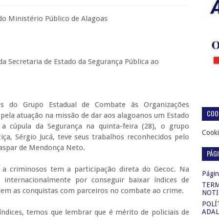
o Ministério Público de Alagoas
a Secretaria de Estado da Segurança Pública ao
res do Grupo Estadual de Combate às Organizações
COOK
ela atuação na missão de dar aos alagoanos um Estado
a cúpula da Segurança na quinta-feira (28), o grupo
Cooki
iça, Sérgio Jucá, teve seus trabalhos reconhecidos pelo
 Gaspar de Mendonça Neto.
PÁG
 a criminosos tem a participação direta do Gecoc. Na
Página
internacionalmente por conseguir baixar índices de
TERM
idem as conquistas com parceiros no combate ao crime.
NOTI
POLÍ
ndices, temos que lembrar que é mérito de policiais de
ADAL