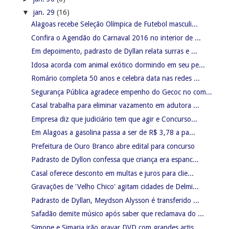
▼
jan. 29
(16)
Alagoas recebe Seleção Olímpica de Futebol masculi...
Confira o Agendão do Carnaval 2016 no interior de ...
Em depoimento, padrasto de Dyllan relata surras e ...
Idosa acorda com animal exótico dormindo em seu pe...
Romário completa 50 anos e celebra data nas redes ...
Segurança Pública agradece empenho do Gecoc no com...
Casal trabalha para eliminar vazamento em adutora ...
Empresa diz que judiciário tem que agir e Concurso...
Em Alagoas a gasolina passa a ser de R$ 3,78 a pa...
Prefeitura de Ouro Branco abre edital para concurso
Padrasto de Dyllon confessa que criança era espanc...
Casal oferece desconto em multas e juros para clie...
Gravações de 'Velho Chico' agitam cidades de Delmi...
Padrasto de Dyllan, Meydson Alysson é transferido ...
Safadão demite músico após saber que reclamava do ...
Simone e Simaria irão gravar DVD com grandes artis...