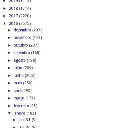
►
2019
(1115)
►
2018
(1314)
►
2017
(2220)
▼
2016
(2575)
►
dezembro
(207)
►
novembro
(318)
►
outubro
(287)
►
setembro
(168)
►
agosto
(189)
►
julho
(209)
►
junho
(205)
►
maio
(250)
►
abril
(293)
►
março
(173)
►
fevereiro
(93)
▼
janeiro
(183)
►
jan. 31
(3)
►
jan. 30
(6)