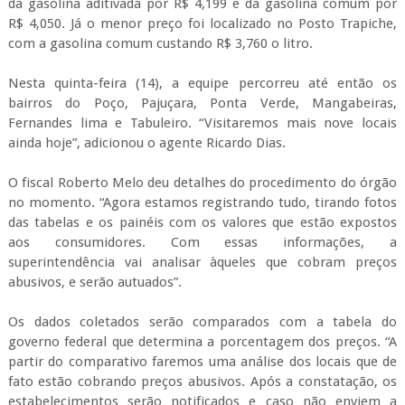
da gasolina aditivada por R$ 4,199 e da gasolina comum por
R$ 4,050. Já o menor preço foi localizado no Posto Trapiche,
com a gasolina comum custando R$ 3,760 o litro.
Nesta quinta-feira (14), a equipe percorreu até então os
bairros do Poço, Pajuçara, Ponta Verde, Mangabeiras,
Fernandes lima e Tabuleiro. “Visitaremos mais nove locais
ainda hoje”, adicionou o agente Ricardo Dias.
O fiscal Roberto Melo deu detalhes do procedimento do órgão
no momento. “Agora estamos registrando tudo, tirando fotos
das tabelas e os painéis com os valores que estão expostos
aos consumidores. Com essas informações, a
superintendência vai analisar àqueles que cobram preços
abusivos, e serão autuados”.
Os dados coletados serão comparados com a tabela do
governo federal que determina a porcentagem dos preços. “A
partir do comparativo faremos uma análise dos locais que de
fato estão cobrando preços abusivos. Após a constatação, os
estabelecimentos serão notificados e caso não enviem a