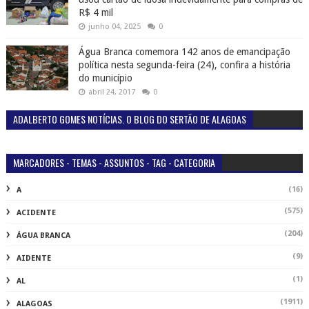
R$ 4 mil
junho 04, 2025
0
Água Branca comemora 142 anos de emancipação
política nesta segunda-feira (24), confira a história
do município
abril 24, 2017
0
ADALBERTO GOMES NOTÍCIAS. O BLOG DO SERTÃO DE ALAGOAS
MARCADORES - TEMAS - ASSUNTOS - TAG - CATEGORIA
(16)
A
(575)
ACIDENTE
(204)
ÁGUA BRANCA
(9)
AIDENTE
(1)
AL
(1911)
ALAGOAS