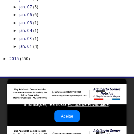
►
jan. 07
(5)
►
jan. 06
(6)
►
jan. 05
(1)
►
jan. 04
(1)
►
jan. 03
(1)
►
jan. 01
(4)
►
2015
(450)
Este site utiliza cookies para melhorar sua experiência e
fornecer serviços personalizados. Ao continuar a navegar,
você concorda com o uso de cookies. Para mais
informações, leia nossa
Política de Privacidade
.
Aceitar