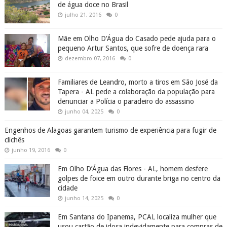
de água doce no Brasil
julho 21, 2016
0
Mãe em Olho D'Água do Casado pede ajuda para o
pequeno Artur Santos, que sofre de doença rara
dezembro 07, 2016
0
Familiares de Leandro, morto a tiros em São José da
Tapera - AL pede a colaboração da população para
denunciar a Polícia o paradeiro do assassino
junho 04, 2025
0
Engenhos de Alagoas garantem turismo de experiência para fugir de
clichês
junho 19, 2016
0
Em Olho D’Água das Flores - AL, homem desfere
golpes de foice em outro durante briga no centro da
cidade
junho 14, 2025
0
Em Santana do Ipanema, PCAL localiza mulher que
usou cartão de idosa indevidamente para compras de