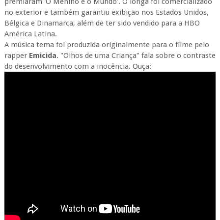
premiaram 'O Menino e o Mundo'. O longa foi comercializado
no exterior e também garantiu exibição nos Estados Unidos,
Bélgica e Dinamarca, além de ter sido vendido para a HBO
América Latina.
A música tema foi produzida originalmente para o filme pelo
rapper
Emicida
. "Olhos de uma Criança" fala sobre o contraste
do desenvolvimento com a inocência. Ouça: