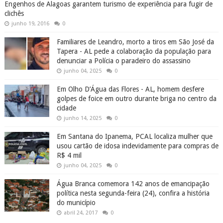
Engenhos de Alagoas garantem turismo de experiência para fugir de
clichês
junho 19, 2016
0
Familiares de Leandro, morto a tiros em São José da
Tapera - AL pede a colaboração da população para
denunciar a Polícia o paradeiro do assassino
junho 04, 2025
0
Em Olho D’Água das Flores - AL, homem desfere
golpes de foice em outro durante briga no centro da
cidade
junho 14, 2025
0
Em Santana do Ipanema, PCAL localiza mulher que
usou cartão de idosa indevidamente para compras de
R$ 4 mil
junho 04, 2025
0
Água Branca comemora 142 anos de emancipação
política nesta segunda-feira (24), confira a história
do município
abril 24, 2017
0