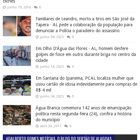
clichês
junho 19, 2016
0
Familiares de Leandro, morto a tiros em São José da
Tapera - AL pede a colaboração da população para
denunciar a Polícia o paradeiro do assassino
junho 04, 2025
0
Em Olho D’Água das Flores - AL, homem desfere
golpes de foice em outro durante briga no centro da
cidade
junho 14, 2025
0
Em Santana do Ipanema, PCAL localiza mulher que
usou cartão de idosa indevidamente para compras de
R$ 4 mil
junho 04, 2025
0
Água Branca comemora 142 anos de emancipação
política nesta segunda-feira (24), confira a história
do município
abril 24, 2017
0
ADALBERTO GOMES NOTÍCIAS. O BLOG DO SERTÃO DE ALAGOAS