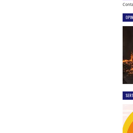
Conta
OPIN
SER