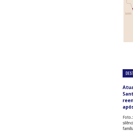
DES
Atua
San
ree
apó
Foto.
silên
famíl