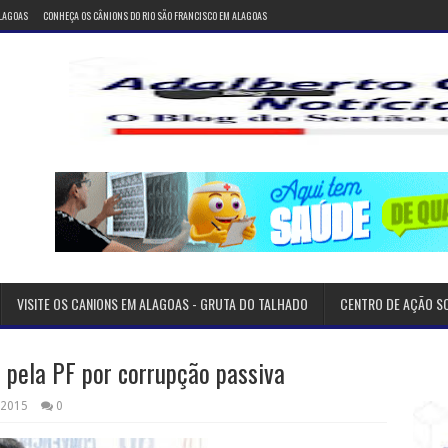
ALAGOAS
CONHEÇA OS CÂNIONS DO RIO SÃO FRANCISCO EM ALAGOAS
VISITE OS CANIONS EM ALAGOAS - GRUTA DO TALHADO
CENTRO DE AÇÃO S
s pela PF por corrupção passiva
 2015
0