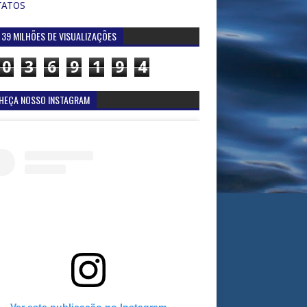
TATOS
 39 MILHÕES DE VISUALIZAÇÕES
0
3
6
9
1
9
4
HEÇA NOSSO INSTAGRAM
Ver esta publicação no Instagram