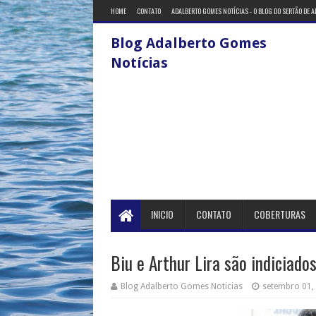
HOME
CONTATO
ADALBERTO GOMES NOTÍCIAS - O BLOG DO SERTÃO DE 
Blog Adalberto Gomes
Notícias
INICIO
CONTATO
COBERTURAS
Biu e Arthur Lira são indiciado
Blog Adalberto Gomes Noticias
setembro 01,