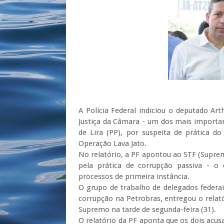
(Foto: Rep
A Polícia Federal indiciou o deputado Art
Justiça da Câmara - um dos mais importan
de Lira (PP), por suspeita de prática d
Operação Lava Jato.
No relatório, a PF apontou ao STF (Suprem
pela prática de corrupção passiva - o
processos de primeira
inst
â
ncia
.
O grupo de trabalho de delegados federa
corrupção na Petrobras, entregou o relató
Supremo na tarde de segunda-feira (31).
O relatório da PF aponta que os dois acus