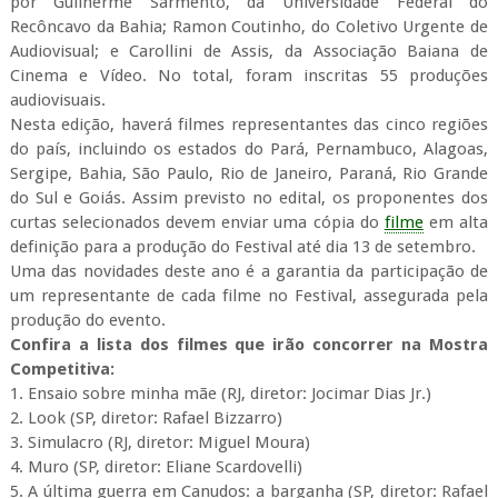
por Guilherme Sarmento, da Universidade Federal do
Recôncavo da Bahia; Ramon Coutinho, do Coletivo Urgente de
Audiovisual; e Carollini de Assis, da Associação Baiana de
Cinema e Vídeo. No total, foram inscritas 55 produções
audiovisuais.
Nesta edição, haverá filmes representantes das cinco regiões
do país, incluindo os estados do Pará, Pernambuco, Alagoas,
Sergipe, Bahia, São Paulo, Rio de Janeiro, Paraná, Rio Grande
do Sul e Goiás. Assim previsto no edital, os proponentes dos
curtas selecionados devem enviar uma cópia do
filme
em alta
definição para a produção do Festival até dia 13 de setembro.
Uma das novidades deste ano é a garantia da participação de
um representante de cada filme no Festival, assegurada pela
produção do evento.
Confira a lista dos filmes que irão concorrer na Mostra
Competitiva:
1. Ensaio sobre minha mãe (RJ, diretor: Jocimar Dias Jr.)
2. Look (SP, diretor: Rafael Bizzarro)
3. Simulacro (RJ, diretor: Miguel Moura)
4. Muro (SP, diretor: Eliane Scardovelli)
5. A última guerra em Canudos: a barganha (SP, diretor: Rafael