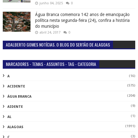
junho 04, 2025
0
Água Branca comemora 142 anos de emancipação
política nesta segunda-feira (24), confira a história
do município
abril 24, 2017
0
ADALBERTO GOMES NOTÍCIAS. O BLOG DO SERTÃO DE ALAGOAS
MARCADORES - TEMAS - ASSUNTOS - TAG - CATEGORIA
(16)
A
(575)
ACIDENTE
(204)
ÁGUA BRANCA
(9)
AIDENTE
(1)
AL
(1911)
ALAGOAS
(3)
C