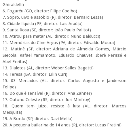
Ghiraldelli)
6. Fogaréu (GO, diretor: Filipe Coelho)
7. Sopro, uivo e assobio (RJ, diretor: Bernard Lessa)
8. Cidade liquida (PE, diretor: Laís Araújo)
9. Santa Rosa (SE, diretor: João Paulo Palitot)
10. Atirou para matar (AL, diretor: Nuno Balducci)
11. Memórias do Cine Argus (PA, diretor: Edivaldo Moura)
12. Matinê (SP, diretor: Adriana de Almeida Gomes, Márcio
Siecola, Rafael Yamamoto, Eduardo Chauvet, Iberê Perissé e
Abel Freitas)
13. Dialetos (AL, diretor: Weber Salles Bagetti)
14. Teresa (BA, diretor: Lilih Curi)
15. 03 Mercados
(AL, diretor: Carlos Augusto e Janderson
Felipe)
16. Do que é sensível (RJ, diretor: Ana Zahner)
17. Outono Celeste (RS, diretor: Iuri Minfroy)
18. Quem tem juízo, resiste à luta (AL, diretor: Marcos
Mesquita)
19. A Bordo (SP, diretor: Davi Mello)
20. A pequena bailarina de 14 anos (RJ, diretor: Lucas Fratini)