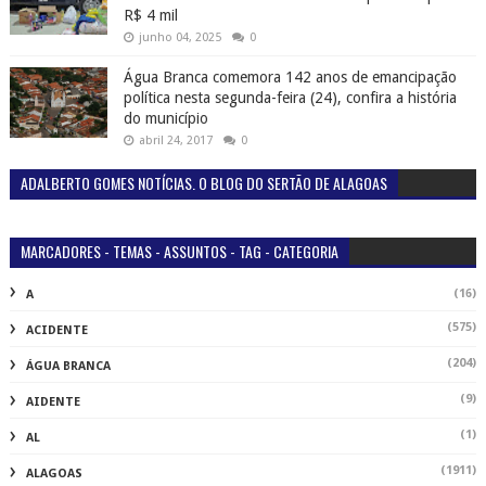
R$ 4 mil
junho 04, 2025
0
Água Branca comemora 142 anos de emancipação
política nesta segunda-feira (24), confira a história
do município
abril 24, 2017
0
ADALBERTO GOMES NOTÍCIAS. O BLOG DO SERTÃO DE ALAGOAS
MARCADORES - TEMAS - ASSUNTOS - TAG - CATEGORIA
(16)
A
(575)
ACIDENTE
(204)
ÁGUA BRANCA
(9)
AIDENTE
(1)
AL
(1911)
ALAGOAS