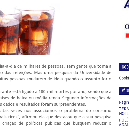
COOK
dia-a-dia de milhares de pessoas. Tem gente que toma a
 das refeições. Mas uma pesquisa da Universidade de
Cooki
muitas pessoas mudarem de ideia quando o assunto for o
PÁG
rante está ligado a 180 mil mortes por ano, sendo que a
aíses de baixa ou média renda. Segundo informações da
Página
os dados e resultados foram surpreendentes.
TERM
uitas vezes nós associamos o problema do consumo
NOTI
ais ricos”, afirmou ela que destacou que a sua pesquisa
POLÍ
e criação de políticas públicas que busquem reduzir o
ADAL