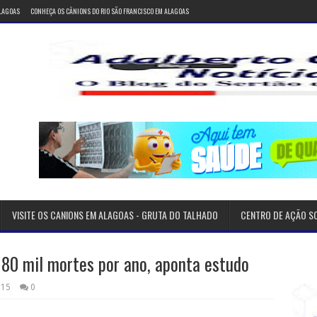
ALAGOAS
CONHEÇA OS CÂNIONS DO RIO SÃO FRANCISCO EM ALAGOAS
VISITE OS CANIONS EM ALAGOAS - GRUTA DO TALHADO
CENTRO DE AÇÃO S
180 mil mortes por ano, aponta estudo
015
0