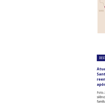
DES
Atua
San
ree
apó
Foto.
silên
famíl