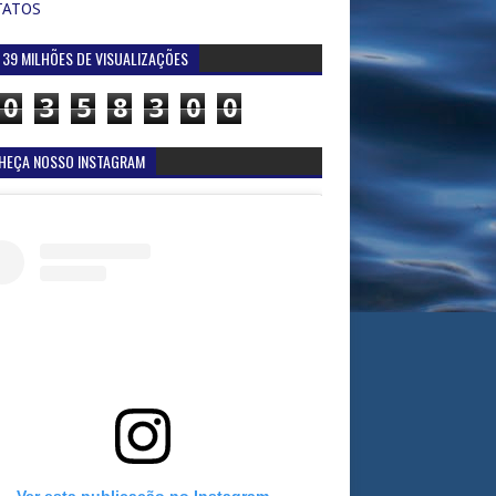
TATOS
 39 MILHÕES DE VISUALIZAÇÕES
0
3
5
8
3
0
0
HEÇA NOSSO INSTAGRAM
Ver esta publicação no Instagram