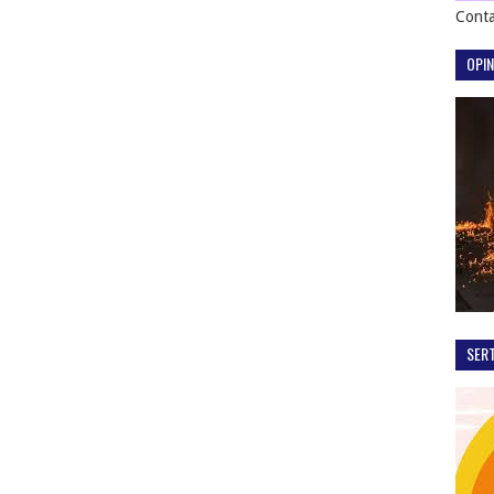
Conta
OPIN
SER