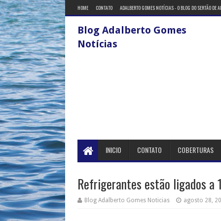
HOME
CONTATO
ADALBERTO GOMES NOTÍCIAS - O BLOG DO SERTÃO DE 
Blog Adalberto Gomes
Notícias
INICIO
CONTATO
COBERTURAS
Refrigerantes estão ligados a 
Blog Adalberto Gomes Noticias
agosto 28, 2