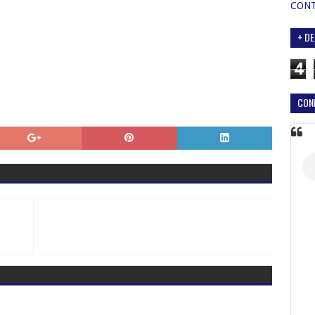
CON
+ DE
4
CON