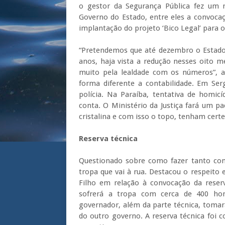
o gestor da Segurança Pública fez um 
Governo do Estado, entre eles a convocaçã
implantação do projeto ‘Bico Legal’ para os
“Pretendemos que até dezembro o Estado 
anos, haja vista a redução nesses oito 
muito pela lealdade com os números”, a
forma diferente a contabilidade. Em Se
polícia. Na Paraíba, tentativa de homi
conta. O Ministério da Justiça fará um p
cristalina e com isso o topo, tenham cert
Reserva técnica
Questionado sobre como fazer tanto com
tropa que vai à rua. Destacou o respeit
Filho em relação à convocação da reser
sofrerá a tropa com cerca de 400 hom
governador, além da parte técnica, tomar
do outro governo. A reserva técnica foi