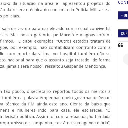
CON
raio-x da situação na área e apresentou projetos do
o da reserva técnica do concurso da Polícia Militar e a
+ DE
 policiais.
saia de vez do patamar elevado com o qual convive há
CON
meses. Mas posso garantir que Maceió e Alagoas sofrem
firmou. E citou exemplos. “Outros estados tratam de
rgipe, por exemplo, não contabilizam confronto com a
cídio com morte da vítima no hospital também não se
acto nacional para que o assunto seja tratado de forma
eza, jamais será nosso’, ressaltou Gaspar de Mendonça.
 tão pouco, o secretário reportou todos os méritos à
o e também a palavra empenhada pelo governador Renan
va técnica da PM ainda este ano. Ciente da baixa que
ens e mulheres indo para casa, ele esclareceu. “O
á decisão política. Assim foi com a repactuação herdada
 compromisso de campanha e está na sua agenda diária”,