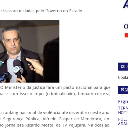
ectivas anunciadas pelo Governo do Estado
COOK
Cooki
O Ministério da Justiça fará um pacto nacional para que
PÁG
ina e com isso o topo (criminalidade), tenham certeza,
)
Página
TERM
o ranking nacional de violência até dezembro deste ano.
NOTI
da Segurança Pública, Alfredo Gaspar de Mendonça, em
POLÍ
ADAL
o jornalista Ricardo Motta, da TV Pajuçara. Na ocasião,