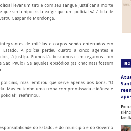
icial levar um tiro e com seu sangue justificar a morte
 que seria hipocrisia exigir que um policial vá à lida de
sseverou Gaspar de Mendonça.
s integrantes de milícias e corpos sendo enterrados em
o Estado. A polícia perdeu quatro a cinco agentes e
dois, à Justiça. Fomos lá, buscamos e entregamos com
DES
São Paulo? Se aqueles episódios (as chacinas) fossem
r.
Atua
policiais, mas lembrou que serve apenas aos bons. “O
San
farda. Mas eu tenho uma tropa compromissada e idônea e
ree
olicial”, reafirmou.
apó
Foto.
silên
famíl
esponsabilidade do Estado, é do município e do Governo