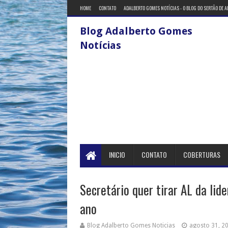
HOME
CONTATO
ADALBERTO GOMES NOTÍCIAS - O BLOG DO SERTÃO DE 
Blog Adalberto Gomes
Notícias
INICIO
CONTATO
COBERTURAS
Secretário quer tirar AL da lid
ano
Blog Adalberto Gomes Noticias
agosto 31, 2