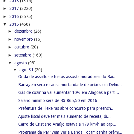
►
2018
(1314)
►
2017
(2220)
►
2016
(2575)
▼
2015
(450)
►
dezembro
(26)
►
novembro
(16)
►
outubro
(20)
►
setembro
(160)
▼
agosto
(98)
▼
ago. 31
(20)
Onda de assaltos e furtos assusta moradores do Bai...
Barragem seca e causa mortandade de peixes em Delm...
Gás de cozinha vai aumentar 10% em Alagoas a parti...
Salário mínimo será de R$ 865,50 em 2016
Prefeitura de Flexeiras abre concurso para preench...
Ajuste fiscal deve ter mais aumento de receita, di...
Carro de Cristiano Araújo estava a 179 km/h ao cap...
Programa da PM ‘Vem Ver a Banda Tocar’ ganha prêmi...