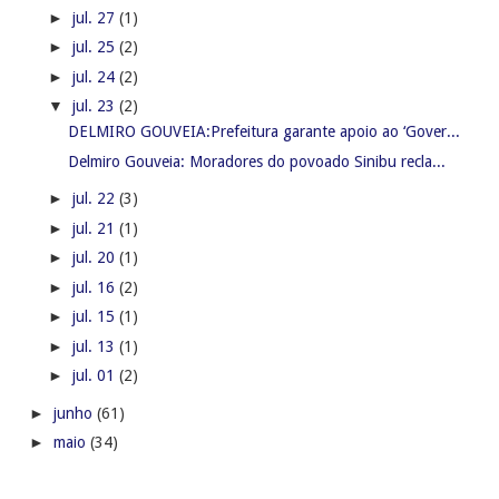
►
jul. 27
(1)
►
jul. 25
(2)
►
jul. 24
(2)
▼
jul. 23
(2)
DELMIRO GOUVEIA:Prefeitura garante apoio ao ‘Gover...
Delmiro Gouveia: Moradores do povoado Sinibu recla...
►
jul. 22
(3)
►
jul. 21
(1)
►
jul. 20
(1)
►
jul. 16
(2)
►
jul. 15
(1)
►
jul. 13
(1)
►
jul. 01
(2)
►
junho
(61)
►
maio
(34)