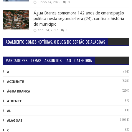
junho 14, 2025
0
Água Branca comemora 142 anos de emancipação
política nesta segunda-feira (24), confira a história
do município
abril 24, 2017
0
ADALBERTO GOMES NOTÍCIAS. O BLOG DO SERTÃO DE ALAGOAS
MARCADORES - TEMAS - ASSUNTOS - TAG - CATEGORIA
(16)
A
(575)
ACIDENTE
(204)
ÁGUA BRANCA
(9)
AIDENTE
(1)
AL
(1911)
ALAGOAS
(3)
C