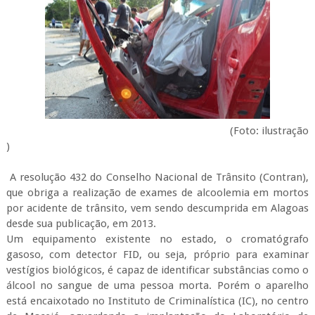
(Foto: ilustração
)
A resolução 432 do Conselho Nacional de
Tr
â
nsito
(
Contran
),
que obriga a realização de exames de alcoolemia em mortos
por acidente de
tr
â
nsito
, vem sendo descumprida em Alagoas
desde sua publicação, em 2013.
Um equipamento existente no estado, o cromatógrafo
gasoso, com detector
FID
, ou seja, próprio para examinar
vestígios biológicos, é capaz de identificar
subst
â
ncias
como o
álcool no sangue de uma pessoa morta. Porém o aparelho
está encaixotado no Instituto de Criminalística (
IC
), no centro