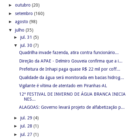
►
outubro
(20)
►
setembro
(160)
►
agosto
(98)
▼
julho
(35)
►
jul. 31
(5)
▼
jul. 30
(7)
Quadrilha invade fazenda, atira contra funcionário...
Direção da APAE - Delmiro Gouveia confirma que a i...
Prefeitura de Inhapi paga quase R$ 22 mil por coff...
Qualidade da água será monitorada em bacias hidrog...
Vigilante é vítima de atentado em Piranhas-AL
12ª FESTIVAL DE INVERNO DE ÁGUA BRANCA INICIA
NES...
ALAGOAS: Governo levará projeto de alfabetização p...
►
jul. 29
(4)
►
jul. 28
(1)
►
jul. 27
(1)