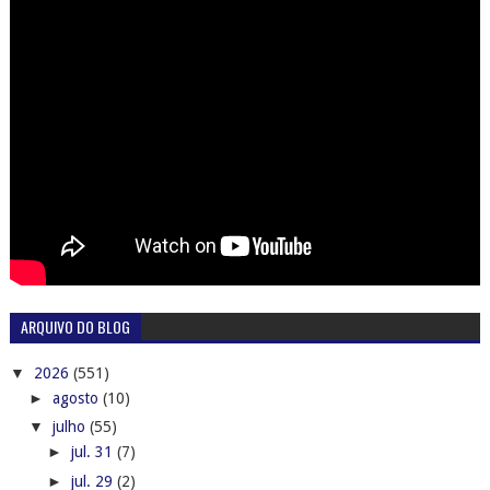
ARQUIVO DO BLOG
▼
2026
(551)
►
agosto
(10)
▼
julho
(55)
►
jul. 31
(7)
►
jul. 29
(2)