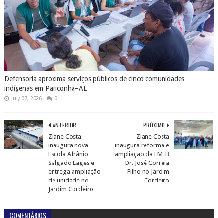
Defensoria aproxima serviços públicos de cinco comunidades
indígenas em Pariconha–AL
July 07, 2026
0
ANTERIOR
PRÓXIMO
Ziane Costa
Ziane Costa
inaugura nova
inaugura reforma e
Escola Afrânio
ampliação da EMEB
Salgado Lages e
Dr. José Correia
entrega ampliação
Filho no Jardim
de unidade no
Cordeiro
Jardim Cordeiro
COMENTÁRIOS