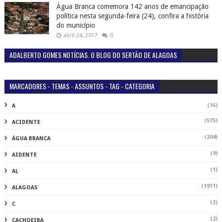
Água Branca comemora 142 anos de emancipação
política nesta segunda-feira (24), confira a história
do município
abril 24, 2017
0
ADALBERTO GOMES NOTÍCIAS. O BLOG DO SERTÃO DE ALAGOAS
MARCADORES - TEMAS - ASSUNTOS - TAG - CATEGORIA
(16)
A
(575)
ACIDENTE
(204)
ÁGUA BRANCA
(9)
AIDENTE
(1)
AL
(1911)
ALAGOAS
(3)
C
(2)
CACHOEIRA