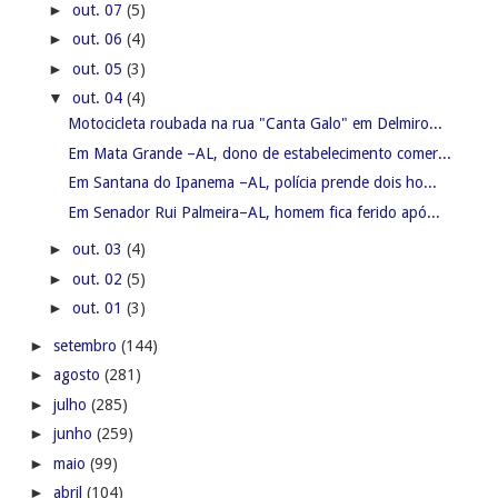
►
out. 07
(5)
►
out. 06
(4)
►
out. 05
(3)
▼
out. 04
(4)
Motocicleta roubada na rua "Canta Galo" em Delmiro...
Em Mata Grande –AL, dono de estabelecimento comer...
Em Santana do Ipanema –AL, polícia prende dois ho...
Em Senador Rui Palmeira–AL, homem fica ferido apó...
►
out. 03
(4)
►
out. 02
(5)
►
out. 01
(3)
►
setembro
(144)
►
agosto
(281)
►
julho
(285)
►
junho
(259)
►
maio
(99)
►
abril
(104)