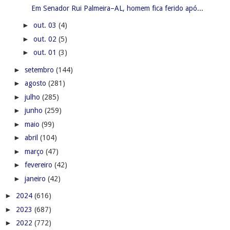
Em Senador Rui Palmeira–AL, homem fica ferido apó...
►
out. 03
(4)
►
out. 02
(5)
►
out. 01
(3)
►
setembro
(144)
►
agosto
(281)
►
julho
(285)
►
junho
(259)
►
maio
(99)
►
abril
(104)
►
março
(47)
►
fevereiro
(42)
►
janeiro
(42)
►
2024
(616)
►
2023
(687)
►
2022
(772)