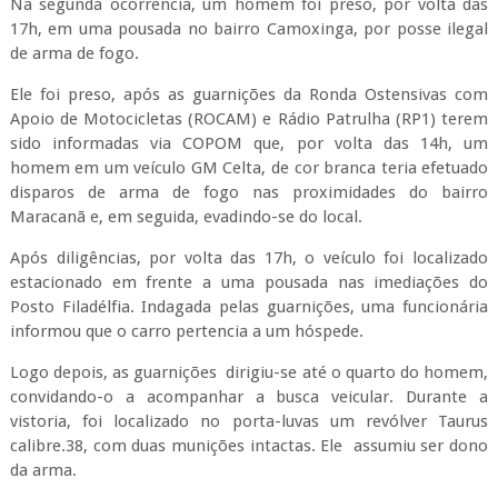
Na segunda ocorrência, um homem foi preso, por volta das
17h, em uma pousada no bairro Camoxinga, por posse ilegal
de arma de fogo.
Ele foi preso, após as guarnições da Ronda Ostensivas com
Apoio de Motocicletas (ROCAM) e Rádio Patrulha (RP1) terem
sido informadas via COPOM que, por volta das 14h, um
homem em um veículo GM Celta, de cor branca teria efetuado
disparos de arma de fogo nas proximidades do bairro
Maracanã e, em seguida, evadindo-se do local.
Após diligências, por volta das 17h, o veículo foi localizado
estacionado em frente a uma pousada nas imediações do
Posto Filadélfia. Indagada pelas guarnições, uma funcionária
informou que o carro pertencia a um hóspede.
Logo depois, as guarnições dirigiu-se até o quarto do homem,
convidando-o a acompanhar a busca veicular. Durante a
vistoria, foi localizado no porta-luvas um revólver Taurus
calibre.38, com duas munições intactas. Ele assumiu ser dono
da arma.