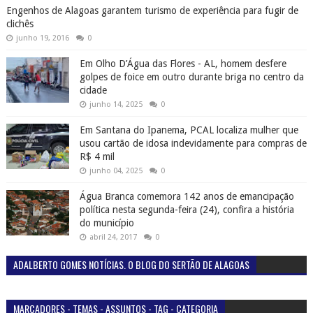
Engenhos de Alagoas garantem turismo de experiência para fugir de
clichês
junho 19, 2016
0
Em Olho D’Água das Flores - AL, homem desfere
golpes de foice em outro durante briga no centro da
cidade
junho 14, 2025
0
Em Santana do Ipanema, PCAL localiza mulher que
usou cartão de idosa indevidamente para compras de
R$ 4 mil
junho 04, 2025
0
Água Branca comemora 142 anos de emancipação
política nesta segunda-feira (24), confira a história
do município
abril 24, 2017
0
ADALBERTO GOMES NOTÍCIAS. O BLOG DO SERTÃO DE ALAGOAS
MARCADORES - TEMAS - ASSUNTOS - TAG - CATEGORIA