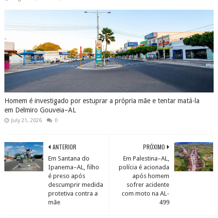
Homem é investigado por estuprar a própria mãe e tentar matá-la
em Delmiro Gouveia–AL
July 21, 2026
0
ANTERIOR
PRÓXIMO
Em Santana do
Em Palestina–AL,
Ipanema–AL, filho
polícia é acionada
é preso após
após homem
descumprir medida
sofrer acidente
protetiva contra a
com moto na AL-
mãe
499